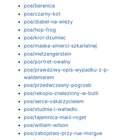
poe/berenice
poe/czarny-kot
poe/diabel-na-wiezy
poe/hop-frog
poe/krol-dzumiec
poe/maska-smierci-szkarlatnej
poe/metzengerstein
poe/portret-owalny
poe/prawdziwy-opis-wypadku-z-p-
waldemarem
poe/przedwczesny-pogrzeb
poe/rekopis-znaleziony-w-butli
poe/serce-oskarzycielem
poe/studnia-i-wahadlo
poe/tajemnica-marii-roget
poe/william-wilson
poe/zabojstwo-przy-rue-morgue