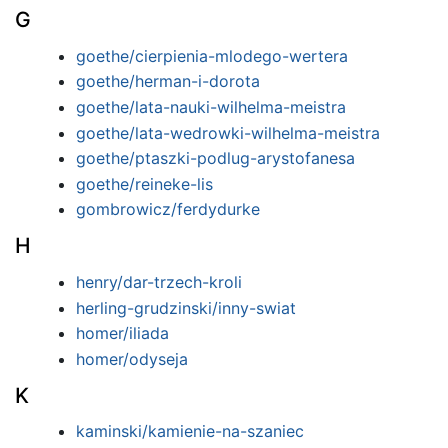
G
goethe/cierpienia-mlodego-wertera
goethe/herman-i-dorota
goethe/lata-nauki-wilhelma-meistra
goethe/lata-wedrowki-wilhelma-meistra
goethe/ptaszki-podlug-arystofanesa
goethe/reineke-lis
gombrowicz/ferdydurke
H
henry/dar-trzech-kroli
herling-grudzinski/inny-swiat
homer/iliada
homer/odyseja
K
kaminski/kamienie-na-szaniec