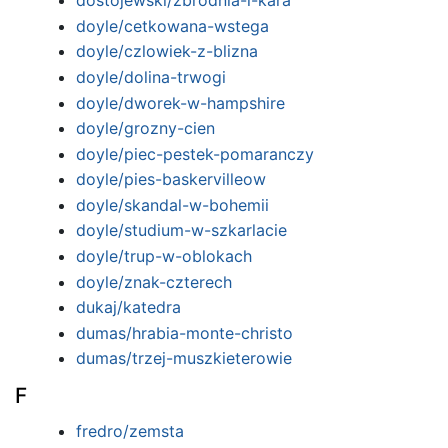
dostojewski/zbrodnia-i-kara
doyle/cetkowana-wstega
doyle/czlowiek-z-blizna
doyle/dolina-trwogi
doyle/dworek-w-hampshire
doyle/grozny-cien
doyle/piec-pestek-pomaranczy
doyle/pies-baskervilleow
doyle/skandal-w-bohemii
doyle/studium-w-szkarlacie
doyle/trup-w-oblokach
doyle/znak-czterech
dukaj/katedra
dumas/hrabia-monte-christo
dumas/trzej-muszkieterowie
F
fredro/zemsta