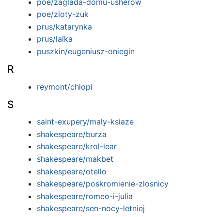
poe/zaglada-domu-usherow
poe/zloty-zuk
prus/katarynka
prus/lalka
puszkin/eugeniusz-oniegin
R
reymont/chlopi
S
saint-exupery/maly-ksiaze
shakespeare/burza
shakespeare/krol-lear
shakespeare/makbet
shakespeare/otello
shakespeare/poskromienie-zlosnicy
shakespeare/romeo-i-julia
shakespeare/sen-nocy-letniej