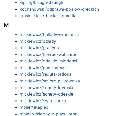
kipling/ksiega-dzungli
kochanowski/odprawa-poslow-greckich
krasinski/nie-boska-komedia
M
mickiewicz/ballady-i-romanse
mickiewicz/dziady
mickiewicz/grazyna
mickiewicz/konrad-wallenrod
mickiewicz/oda-do-mlodosci
mickiewicz/pan-tadeusz
mickiewicz/reduta-ordona
mickiewicz/smierc-pulkownika
mickiewicz/sonety-krymskie
mickiewicz/sonety-odeskie
mickiewicz/switezianka
molier/skapiec
molnar/chlopcy-z-placu-broni