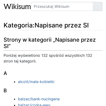
Szukaj
Prze
Kategoria
:
Napisane przez SI
Strony w kategorii „Napisane przez
SI”
Poniżej wyświetlono 132 spośród wszystkich 132
stron tej kategorii.
A
alcott/male-kobietki
B
balzac/bank-nucingena
balzac/corka-ewy