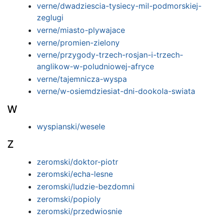
verne/dwadziescia-tysiecy-mil-podmorskiej-
zeglugi
verne/miasto-plywajace
verne/promien-zielony
verne/przygody-trzech-rosjan-i-trzech-
anglikow-w-poludniowej-afryce
verne/tajemnicza-wyspa
verne/w-osiemdziesiat-dni-dookola-swiata
W
wyspianski/wesele
Z
zeromski/doktor-piotr
zeromski/echa-lesne
zeromski/ludzie-bezdomni
zeromski/popioly
zeromski/przedwiosnie