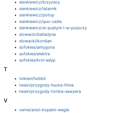
sienkiewicz/krzyzacy
sienkiewicz/latarnik
sienkiewicz/potop
sienkiewicz/quo-vadis
sienkiewicz/w-pustyni-i-w-puszczy
slowacki/balladyna
slowacki/kordian
sofokles/antygona
sofokles/elektra
sofokles/krol-edyp
T
tolkien/hobbit
twain/przygody-hucka-finna
twain/przygody-tomka-sawyera
V
verne/aniol-kopalni-wegla