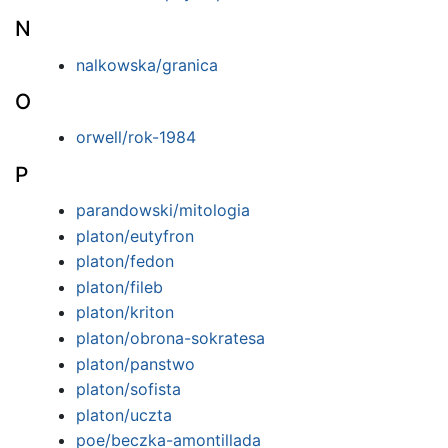
N
nalkowska/granica
O
orwell/rok-1984
P
parandowski/mitologia
platon/eutyfron
platon/fedon
platon/fileb
platon/kriton
platon/obrona-sokratesa
platon/panstwo
platon/sofista
platon/uczta
poe/beczka-amontillada