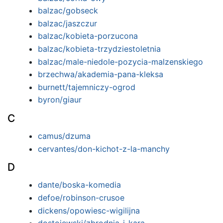
balzac/gobseck
balzac/jaszczur
balzac/kobieta-porzucona
balzac/kobieta-trzydziestoletnia
balzac/male-niedole-pozycia-malzenskiego
brzechwa/akademia-pana-kleksa
burnett/tajemniczy-ogrod
byron/giaur
C
camus/dzuma
cervantes/don-kichot-z-la-manchy
D
dante/boska-komedia
defoe/robinson-crusoe
dickens/opowiesc-wigilijna