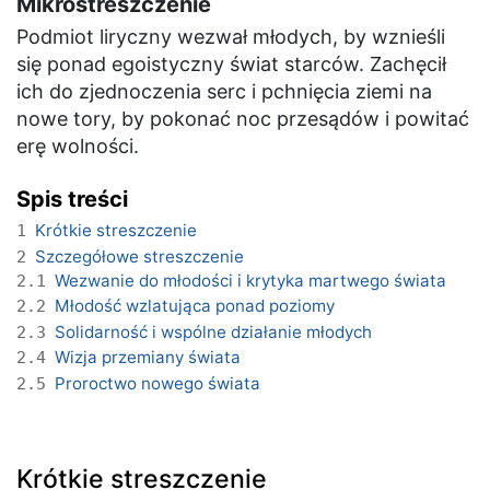
Mikrostreszczenie
Podmiot liryczny wezwał młodych, by wznieśli
się ponad egoistyczny świat starców. Zachęcił
ich do zjednoczenia serc i pchnięcia ziemi na
nowe tory, by pokonać noc przesądów i powitać
erę wolności.
Spis treści
Krótkie streszczenie
1
Szczegółowe streszczenie
2
Wezwanie do młodości i krytyka martwego świata
2.1
Młodość wzlatująca ponad poziomy
2.2
Solidarność i wspólne działanie młodych
2.3
Wizja przemiany świata
2.4
Proroctwo nowego świata
2.5
Krótkie streszczenie