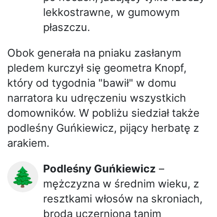
lekkostrawne, w gumowym
płaszczu.
Obok generała na pniaku zasłanym
pledem kurczył się geometra Knopf,
który od tygodnia "bawił" w domu
narratora ku udręczeniu wszystkich
domowników. W pobliżu siedział także
podleśny Guńkiewicz, pijący herbatę z
arakiem.
Podleśny Guńkiewicz
–
🌲
mężczyzna w średnim wieku, z
resztkami włosów na skroniach,
brodą uczernioną tanim