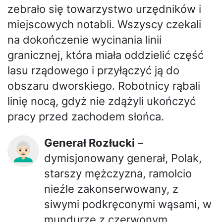
zebrało się towarzystwo urzędników i
miejscowych notabli. Wszyscy czekali
na dokończenie wycinania linii
granicznej, która miała oddzielić część
lasu rządowego i przyłączyć ją do
obszaru dworskiego. Robotnicy rąbali
linię nocą, gdyż nie zdążyli ukończyć
pracy przed zachodem słońca.
Generał Rozłucki
–
👨🏻‍🦳
dymisjonowany generał, Polak,
starszy mężczyzna, ramolcio
nieźle zakonserwowany, z
siwymi podkręconymi wąsami, w
mundurze z czerwonym