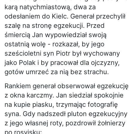
karą natychmiastową, dwa za
odesłaniem do Kielc. Generał przechylił
szalę na stronę egzekucji. Przed
śmiercią Jan wypowiedział swoją
ostatnią wolę - rozkazał, by jego
sześcioletni syn Piotr był wychowany
jako Polak i by pracował dla ojczyzny,
gotów umrzeć za nią bez strachu.
Rankiem generał obserwował egzekucję
z okna karczmy. Jan siedział spokojnie
na kupie piasku, trzymając fotografię
syna. Gdy nadszedł pluton egzekucyjny
z jego własnej roty, pozdrowił żołnierzy
po rosyjsku: