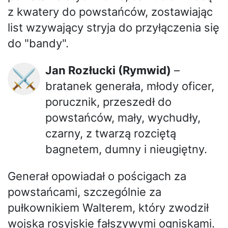
z kwatery do powstańców, zostawiając
list wzywający stryja do przyłączenia się
do "bandy".
Jan Rozłucki (Rymwid)
–
⚔️
bratanek generała, młody oficer,
porucznik, przeszedł do
powstańców, mały, wychudły,
czarny, z twarzą rozciętą
bagnetem, dumny i nieugiętny.
Generał opowiadał o pościgach za
powstańcami, szczególnie za
pułkownikiem Walterem, który zwodził
wojska rosyjskie fałszywymi ogniskami.