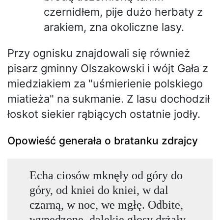
czernidłem, pije dużo herbaty z
arakiem, zna okoliczne lasy.
Przy ognisku znajdowali się również
pisarz gminny Olszakowski i wójt Gała z
miedziakiem za "uśmierienie polskiego
miatieża" na sukmanie. Z lasu dochodził
łoskot siekier rąbiących ostatnie jodły.
Opowieść generała o bratanku zdrajcy
Echa ciosów mknęły od góry do
góry, od kniei do kniei, w dal
czarną, w noc, we mgłę. Odbite,
wypędzone, dalekie głosy drżały