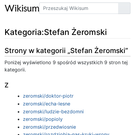
Szukaj
Prze
Kategoria
:
Stefan Żeromski
Strony w kategorii „Stefan Żeromski”
Poniżej wyświetlono 9 spośród wszystkich 9 stron tej
kategorii.
Z
zeromski/doktor-piotr
zeromski/echa-lesne
zeromski/ludzie-bezdomni
zeromski/popioly
zeromski/przedwiosnie
zeromski/rozdziobia-nas-kruki-wrony