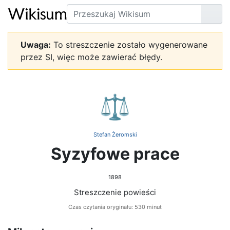
Szukaj
Prze
Uwaga:
To streszczenie zostało wygenerowane
przez SI, więc może zawierać błędy.
⚖️
Stefan Żeromski
Syzyfowe prace
1898
Streszczenie powieści
Czas czytania oryginału: 530 minut