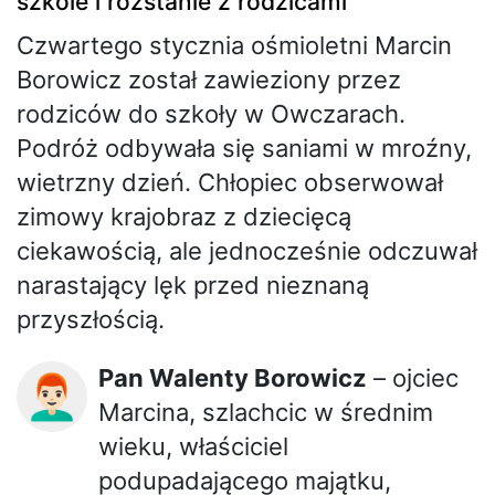
szkole i rozstanie z rodzicami
Czwartego stycznia ośmioletni Marcin
Borowicz został zawieziony przez
rodziców do szkoły w Owczarach.
Podróż odbywała się saniami w mroźny,
wietrzny dzień. Chłopiec obserwował
zimowy krajobraz z dziecięcą
ciekawością, ale jednocześnie odczuwał
narastający lęk przed nieznaną
przyszłością.
Pan Walenty Borowicz
– ojciec
👨🏻‍🦰
Marcina, szlachcic w średnim
wieku, właściciel
podupadającego majątku,