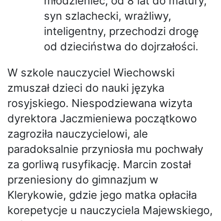
młodzieniec, od 8 lat do matury,
syn szlachecki, wrażliwy,
inteligentny, przechodzi drogę
od dzieciństwa do dojrzałości.
W szkole nauczyciel Wiechowski
zmuszał dzieci do nauki języka
rosyjskiego. Niespodziewana wizyta
dyrektora Jaczmieniewa początkowo
zagroziła nauczycielowi, ale
paradoksalnie przyniosła mu pochwały
za gorliwą rusyfikację. Marcin został
przeniesiony do gimnazjum w
Klerykowie, gdzie jego matka opłaciła
korepetycje u nauczyciela Majewskiego,