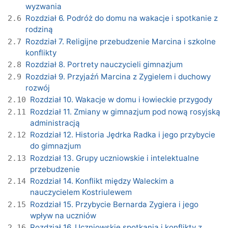
wyzwania
Rozdział 6. Podróż do domu na wakacje i spotkanie z
2.6
rodziną
Rozdział 7. Religijne przebudzenie Marcina i szkolne
2.7
konflikty
Rozdział 8. Portrety nauczycieli gimnazjum
2.8
Rozdział 9. Przyjaźń Marcina z Zygielem i duchowy
2.9
rozwój
Rozdział 10. Wakacje w domu i łowieckie przygody
2.10
Rozdział 11. Zmiany w gimnazjum pod nową rosyjską
2.11
administracją
Rozdział 12. Historia Jędrka Radka i jego przybycie
2.12
do gimnazjum
Rozdział 13. Grupy uczniowskie i intelektualne
2.13
przebudzenie
Rozdział 14. Konflikt między Waleckim a
2.14
nauczycielem Kostriulewem
Rozdział 15. Przybycie Bernarda Zygiera i jego
2.15
wpływ na uczniów
Rozdział 16. Uczniowskie spotkania i konflikty z
2.16