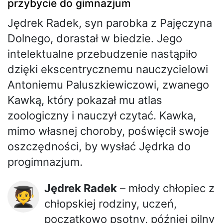
przybycie do gimnazjum
Jędrek Radek, syn parobka z Pajęczyna
Dolnego, dorastał w biedzie. Jego
intelektualne przebudzenie nastąpiło
dzięki ekscentrycznemu nauczycielowi
Antoniemu Paluszkiewiczowi, zwanego
Kawką, który pokazał mu atlas
zoologiczny i nauczył czytać. Kawka,
mimo własnej choroby, poświęcił swoje
oszczędności, by wysłać Jędrka do
progimnazjum.
Jędrek Radek
– młody chłopiec z
🧑‍🎓
chłopskiej rodziny, uczeń,
początkowo psotny, później pilny