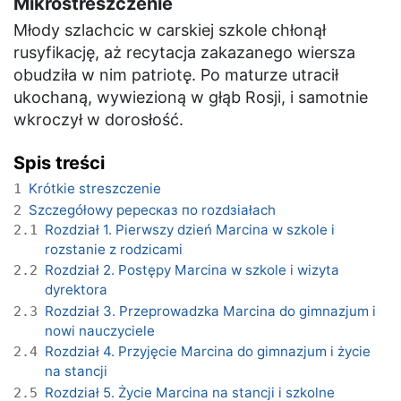
Mikrostreszczenie
Młody szlachcic w carskiej szkole chłonął
rusyfikację, aż recytacja zakazanego wiersza
obudziła w nim patriotę. Po maturze utracił
ukochaną, wywiezioną w głąb Rosji, i samotnie
wkroczył w dorosłość.
Spis treści
Krótkie streszczenie
1
Szczegółowy pересказ по rozdзiałach
2
Rozdział 1. Pierwszy dzień Marcina w szkole i
2.1
rozstanie z rodzicami
Rozdział 2. Postępy Marcina w szkole i wizyta
2.2
dyrektora
Rozdział 3. Przeprowadzka Marcina do gimnazjum i
2.3
nowi nauczyciele
Rozdział 4. Przyjęcie Marcina do gimnazjum i życie
2.4
na stancji
Rozdział 5. Życie Marcina na stancji i szkolne
2.5