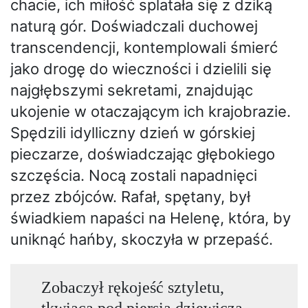
chacie, ich miłość splatała się z dziką
naturą gór. Doświadczali duchowej
transcendencji, kontemplowali śmierć
jako drogę do wieczności i dzielili się
najgłębszymi sekretami, znajdując
ukojenie w otaczającym ich krajobrazie.
Spędzili idylliczny dzień w górskiej
pieczarze, doświadczając głębokiego
szczęścia. Nocą zostali napadnięci
przez zbójców. Rafał, spętany, był
świadkiem napaści na Helenę, która, by
uniknąć hańby, skoczyła w przepaść.
Zobaczył rękojeść sztyletu,
tkwiącą pod piersią dziewiczą