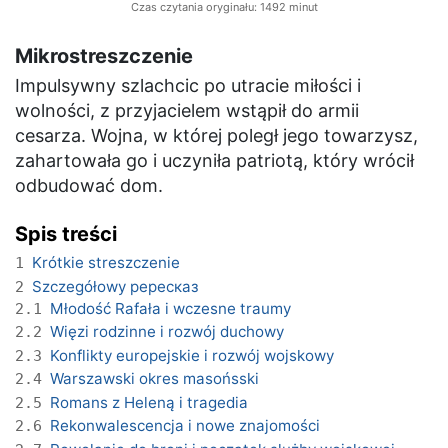
Czas czytania oryginału: 1492 minut
Mikrostreszczenie
Impulsywny szlachcic po utracie miłości i
wolności, z przyjacielem wstąpił do armii
cesarza. Wojna, w której poległ jego towarzysz,
zahartowała go i uczyniła patriotą, który wrócił
odbudować dom.
Spis treści
Krótkie streszczenie
1
Szczegółowy pересказ
2
Młodość Rafała i wczesne traumy
2.1
Więzi rodzinne i rozwój duchowy
2.2
Konflikty europejskie i rozwój wojskowy
2.3
Warszawski okres masońsski
2.4
Romans z Heleną i tragedia
2.5
Rekonwalescencja i nowe znajomości
2.6