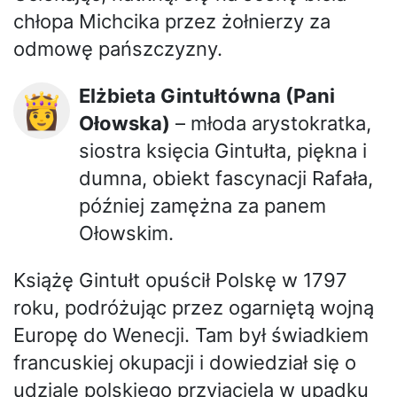
chłopa Michcika przez żołnierzy za
odmowę pańszczyzny.
Elżbieta Gintułtówna (Pani
👸
Ołowska)
– młoda arystokratka,
siostra księcia Gintułta, piękna i
dumna, obiekt fascynacji Rafała,
później zamężna za panem
Ołowskim.
Książę Gintułt opuścił Polskę w 1797
roku, podróżując przez ogarniętą wojną
Europę do Wenecji. Tam był świadkiem
francuskiej okupacji i dowiedział się o
udziale polskiego przyjaciela w upadku