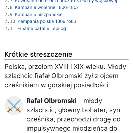
Powołanie do broni i początek służby wojskowej
2.7
Kampanie wojenne 1806-1807
2.8
Kampanie hiszpańskie
2.9
Kampania polska 1809 roku
2.10
Finalne batalie i epilog
2.11
Krótkie streszczenie
Polska, przełom XVIII i XIX wieku. Młody
szlachcic Rafał Olbromski żył z ojcem
cześnikiem w górskiej posiadłości.
Rafał Olbromski
– młody
⚔️
szlachcic, główny bohater, syn
cześnika, przechodzi drogę od
impulsywnego młodzieńca do