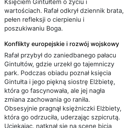
Księciem Gintułtem o życiu i
wartościach. Rafał odkrył dziennik brata,
pełen refleksji o cierpieniu i
poszukiwaniu Boga.
Konflikty europejskie i rozwój wojskowy
Rafał przybył do zaniedbanego pałacu
Gintułtów, gdzie urzekł go tajemniczy
park. Podczas obiadu poznał księcia
Gintułta i jego piękną siostrę Elżbietę,
która go fascynowała, ale jej nagła
zmiana zachowania go raniła.
Obsesyjnie pragnął księżniczki Elżbiety,
która go odrzuciła, uderzając szpicrutą.
Uciekając, natknął się na scenę bicia