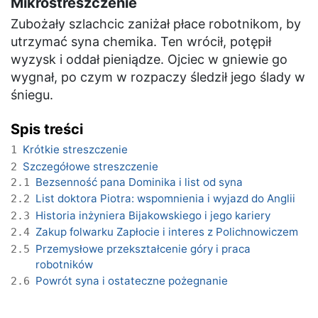
Mikrostreszczenie
Zubożały szlachcic zaniżał płace robotnikom, by
utrzymać syna chemika. Ten wrócił, potępił
wyzysk i oddał pieniądze. Ojciec w gniewie go
wygnał, po czym w rozpaczy śledził jego ślady w
śniegu.
Spis treści
Krótkie streszczenie
1
Szczegółowe streszczenie
2
Bezsenność pana Dominika i list od syna
2.1
List doktora Piotra: wspomnienia i wyjazd do Anglii
2.2
Historia inżyniera Bijakowskiego i jego kariery
2.3
Zakup folwarku Zapłocie i interes z Polichnowiczem
2.4
Przemysłowe przekształcenie góry i praca
2.5
robotników
Powrót syna i ostateczne pożegnanie
2.6