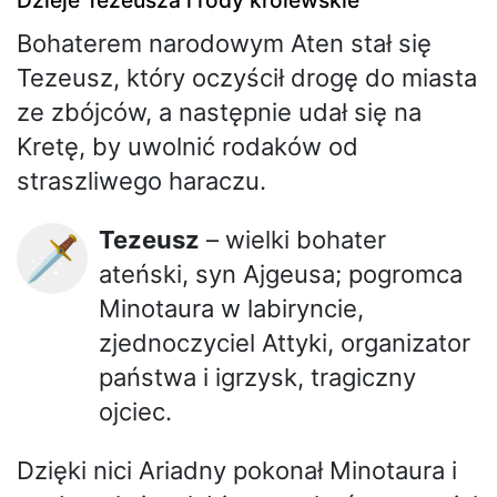
Dzieje Tezeusza i rody królewskie
Bohaterem narodowym Aten stał się
Tezeusz, który oczyścił drogę do miasta
ze zbójców, a następnie udał się na
Kretę, by uwolnić rodaków od
straszliwego haraczu.
Tezeusz
– wielki bohater
🗡️
ateński, syn Ajgeusa; pogromca
Minotaura w labiryncie,
zjednoczyciel Attyki, organizator
państwa i igrzysk, tragiczny
ojciec.
Dzięki nici Ariadny pokonał Minotaura i