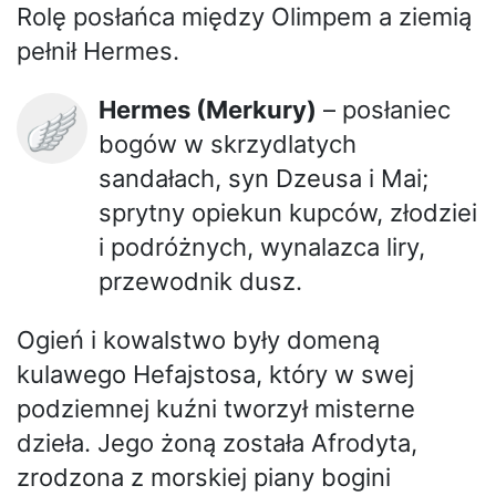
Rolę posłańca między Olimpem a ziemią
pełnił Hermes.
Hermes (Merkury)
– posłaniec
🪽
bogów w skrzydlatych
sandałach, syn Dzeusa i Mai;
sprytny opiekun kupców, złodziei
i podróżnych, wynalazca liry,
przewodnik dusz.
Ogień i kowalstwo były domeną
kulawego Hefajstosa, który w swej
podziemnej kuźni tworzył misterne
dzieła. Jego żoną została Afrodyta,
zrodzona z morskiej piany bogini