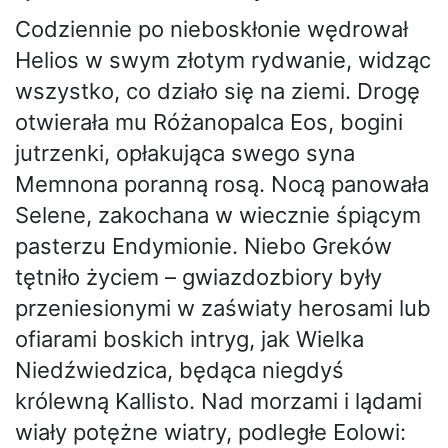
Codziennie po nieboskłonie wędrował
Helios w swym złotym rydwanie, widząc
wszystko, co działo się na ziemi. Drogę
otwierała mu Różanopalca Eos, bogini
jutrzenki, opłakująca swego syna
Memnona poranną rosą. Nocą panowała
Selene, zakochana w wiecznie śpiącym
pasterzu Endymionie. Niebo Greków
tętniło życiem – gwiazdozbiory były
przeniesionymi w zaświaty herosami lub
ofiarami boskich intryg, jak Wielka
Niedźwiedzica, będąca niegdyś
królewną Kallisto. Nad morzami i lądami
wiały potężne wiatry, podległe Eolowi: