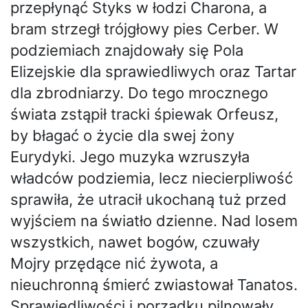
przepłynąć Styks w łodzi Charona, a
bram strzegł trójgłowy pies Cerber. W
podziemiach znajdowały się Pola
Elizejskie dla sprawiedliwych oraz Tartar
dla zbrodniarzy. Do tego mrocznego
świata zstąpił tracki śpiewak Orfeusz,
by błagać o życie dla swej żony
Eurydyki. Jego muzyka wzruszyła
władców podziemia, lecz niecierpliwość
sprawiła, że utracił ukochaną tuż przed
wyjściem na światło dzienne. Nad losem
wszystkich, nawet bogów, czuwały
Mojry przędące nić żywota, a
nieuchronną śmierć zwiastował Tanatos.
Sprawiedliwości i porządku pilnowały