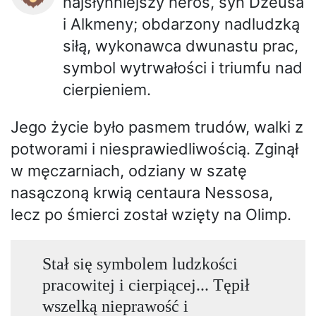
najsłynniejszy heros, syn Dzeusa
i Alkmeny; obdarzony nadludzką
siłą, wykonawca dwunastu prac,
symbol wytrwałości i triumfu nad
cierpieniem.
Jego życie było pasmem trudów, walki z
potworami i niesprawiedliwością. Zginął
w męczarniach, odziany w szatę
nasączoną krwią centaura Nessosa,
lecz po śmierci został wzięty na Olimp.
Stał się symbolem ludzkości
pracowitej i cierpiącej... Tępił
wszelką nieprawość i