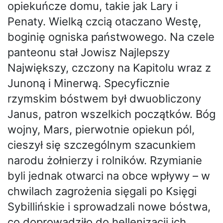
opiekuńcze domu, takie jak Lary i
Penaty. Wielką czcią otaczano Westę,
boginię ogniska państwowego. Na czele
panteonu stał Jowisz Najlepszy
Największy, czczony na Kapitolu wraz z
Junoną i Minerwą. Specyficznie
rzymskim bóstwem był dwuobliczony
Janus, patron wszelkich początków. Bóg
wojny, Mars, pierwotnie opiekun pól,
cieszył się szczególnym szacunkiem
narodu żołnierzy i rolników. Rzymianie
byli jednak otwarci na obce wpływy – w
chwilach zagrożenia sięgali po Księgi
Sybillińskie i sprowadzali nowe bóstwa,
co doprowadziło do hellenizacji ich