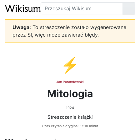
Szukaj
Prze
Uwaga:
To streszczenie zostało wygenerowane
przez SI, więc może zawierać błędy.
⚡
Jan Parandowski
Mitologia
1924
Streszczenie książki
Czas czytania oryginału: 518 minut