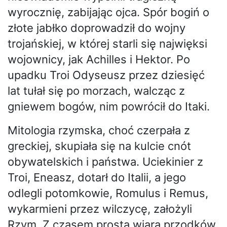
wyrocznię, zabijając ojca. Spór bogiń o
złote jabłko doprowadził do wojny
trojańskiej, w której starli się najwięksi
wojownicy, jak Achilles i Hektor. Po
upadku Troi Odyseusz przez dziesięć
lat tułał się po morzach, walcząc z
gniewem bogów, nim powrócił do Itaki.
Mitologia rzymska, choć czerpała z
greckiej, skupiała się na kulcie cnót
obywatelskich i państwa. Uciekinier z
Troi, Eneasz, dotarł do Italii, a jego
odlegli potomkowie, Romulus i Remus,
wykarmieni przez wilczycę, założyli
Rzym. Z czasem prosta wiara przodków