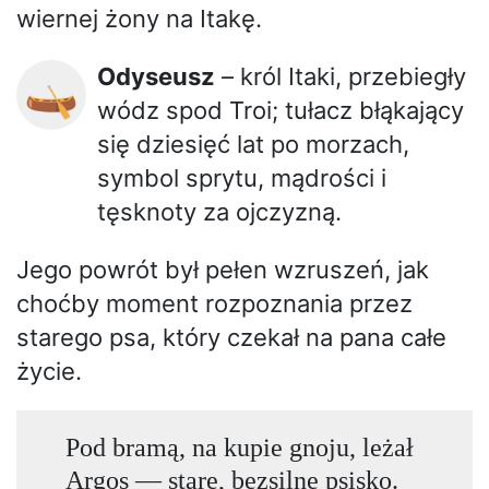
wiernej żony na Itakę.
Odyseusz
– król Itaki, przebiegły
🛶
wódz spod Troi; tułacz błąkający
się dziesięć lat po morzach,
symbol sprytu, mądrości i
tęsknoty za ojczyzną.
Jego powrót był pełen wzruszeń, jak
choćby moment rozpoznania przez
starego psa, który czekał na pana całe
życie.
Pod bramą, na kupie gnoju, leżał
Argos — stare, bezsilne psisko.