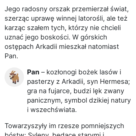
Jego radosny orszak przemierzał świat,
szerząc uprawę winnej latorośli, ale też
karząc szałem tych, którzy nie chcieli
uznać jego boskości. W górskich
ostępach Arkadii mieszkał natomiast
Pan.
Pan
– kozłonogi bożek lasów i
🐐
pasterzy z Arkadii, syn Hermesa;
gra na fujarce, budzi lęk zwany
panicznym, symbol dzikiej natury
i wszechświata.
Towarzyszyły im rzesze pomniejszych
bóstw: Syleny, będące starymi i