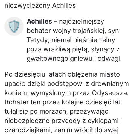
niezwyciężony Achilles.
Achilles
– najdzielniejszy
🛡️
bohater wojny trojańskiej, syn
Tetydy; niemal nieśmiertelny
poza wrażliwą piętą, słynący z
gwałtownego gniewu i odwagi.
Po dziesięciu latach oblężenia miasto
upadło dzięki podstępowi z drewnianym
koniem, wymyślonym przez Odyseusza.
Bohater ten przez kolejne dziesięć lat
tułał się po morzach, przeżywając
niebezpieczne przygody z cyklopami i
czarodziejkami, zanim wrócił do swej