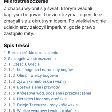
Mikrostreszczenie
Z chaosu wyłonił się świat, którym władali
kapryśni bogowie. Ludzie otrzymali ogień, lecz
zmagali się z okrutnym losem. Po wielkiej wojnie
uciekinierzy założyli imperium, gdzie prawo
zastąpiło mity.
Spis treści
Bardzo krótkie streszczenie
1
Szczegółowe streszczenie
2
Część 1. Grecja
2.1
Kosmogonia i narodziny bogów
2.1.1
Olimp i wielcy bogowie
2.1.2
Zjawiska niebieskie i wiatry
2.1.3
Bóstwa ziemi i przyrody
2.1.4
Królestwa wód, podziemi i przeznaczenia
2.1.5
Herakles i legendy ateńskie
2.1.6
Dzieje Tezeusza i rody królewskie
2.1.7
Wielkie wyprawy i wojna trojańska
2.1.8