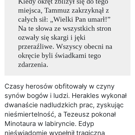
Kiedy okręt zbliżył się do tego
miejsca, Tammuz zakrzyknął z
całych sił: „Wielki Pan umarł!”
Na te słowa ze wszystkich stron
ozwały się skargi i jęki
przeraźliwe. Wszyscy obecni na
okręcie byli świadkami tego
zdarzenia.
Czasy herosów obfitowały w czyny
synów bogów i ludzi. Herakles wykonał
dwanaście nadludzkich prac, zyskując
nieśmiertelność, a Tezeusz pokonał
Minotaura w labiryncie. Edyp
nieświadomie wypełnił tragiczną