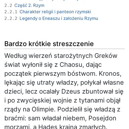
Część 2. Rzym
2.2
Charakter religii i panteon rzymski
2.2.1
Legendy o Eneaszu i założeniu Rzymu
2.2.2
Bardzo krótkie streszczenie
Według wierzeń starożytnych Greków
świat wyłonił się z Chaosu, dając
początek pierwszym bóstwom. Kronos,
lękając się utraty władzy, połykał własne
dzieci, lecz ocalały Dzeus zbuntował się
i po zwycięskiej wojnie z tytanami objął
rządy na Olimpie. Podzielił się władzą z
braćmi: sam władał niebem, Posejdon
morzami, a Hades krainą zmarłych.