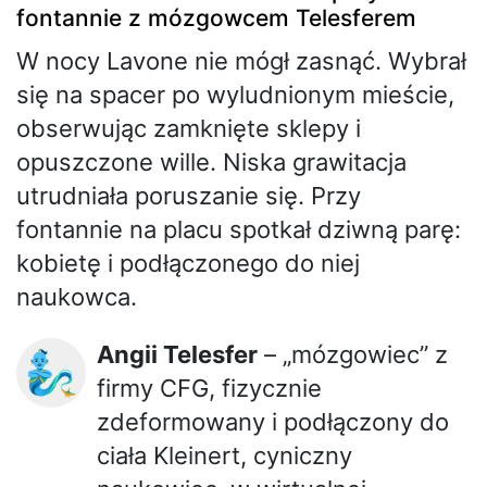
fontannie z mózgowcem Telesferem
W nocy Lavone nie mógł zasnąć. Wybrał
się na spacer po wyludnionym mieście,
obserwując zamknięte sklepy i
opuszczone wille. Niska grawitacja
utrudniała poruszanie się. Przy
fontannie na placu spotkał dziwną parę:
kobietę i podłączonego do niej
naukowca.
Angii Telesfer
– „mózgowiec” z
🧞‍♂️
firmy CFG, fizycznie
zdeformowany i podłączony do
ciała Kleinert, cyniczny