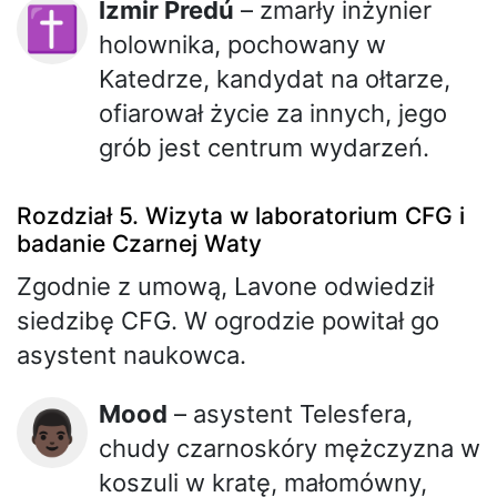
Izmir Predú
– zmarły inżynier
✝️
holownika, pochowany w
Katedrze, kandydat na ołtarze,
ofiarował życie za innych, jego
grób jest centrum wydarzeń.
Rozdział 5. Wizyta w laboratorium CFG i
badanie Czarnej Waty
Zgodnie z umową, Lavone odwiedził
siedzibę CFG. W ogrodzie powitał go
asystent naukowca.
Mood
– asystent Telesfera,
👨🏿
chudy czarnoskóry mężczyzna w
koszuli w kratę, małomówny,