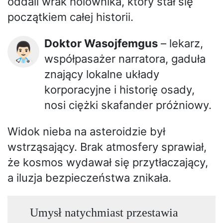
oddali wrak holownika, który stał się
początkiem całej historii.
Doktor Wasojfemgus
– lekarz,
👨🏻‍⚕️
współpasażer narratora, gaduła
znający lokalne układy
korporacyjne i historię osady,
nosi ciężki skafander próżniowy.
Widok nieba na asteroidzie był
wstrząsający. Brak atmosfery sprawiał,
że kosmos wydawał się przytłaczający,
a iluzja bezpieczeństwa znikała.
Umysł natychmiast przestawia