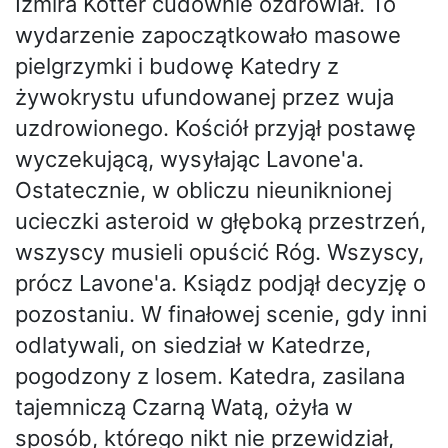
Izmira Kotter cudownie ozdrowiał. To
wydarzenie zapoczątkowało masowe
pielgrzymki i budowę Katedry z
żywokrystu ufundowanej przez wuja
uzdrowionego. Kościół przyjął postawę
wyczekującą, wysyłając Lavone'a.
Ostatecznie, w obliczu nieuniknionej
ucieczki asteroid w głęboką przestrzeń,
wszyscy musieli opuścić Róg. Wszyscy,
prócz Lavone'a. Ksiądz podjął decyzję o
pozostaniu. W finałowej scenie, gdy inni
odlatywali, on siedział w Katedrze,
pogodzony z losem. Katedra, zasilana
tajemniczą Czarną Watą, ożyła w
sposób, którego nikt nie przewidział,