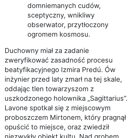
domniemanych cudów,
sceptyczny, wnikliwy
obserwator, przytłoczony
ogromem kosmosu.
Duchowny miał za zadanie
zweryfikować zasadność procesu
beatyfikacyjnego Izmira Predú. Ów
inżynier przed laty zmarł na tej skale,
oddając tlen towarzyszom z
uszkodzonego holownika „Sagittarius”.
Lavone spotkał się z miejscowym
proboszczem Mirtonem, który pragnął
opuścić to miejsce, oraz zwiedził
niezwykły obiekt kultu. Nad grobem