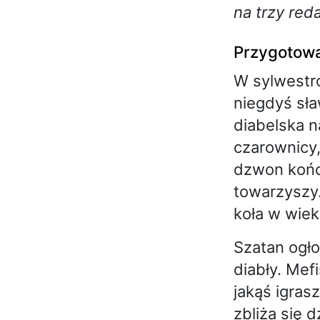
na trzy red
Przygotowa
W sylwestr
niegdyś sł
diabelska n
czarownicy,
dzwon końc
towarzyszy.
koła w wiek
Szatan ogło
diabły. Mef
jakąś igras
zbliża się 