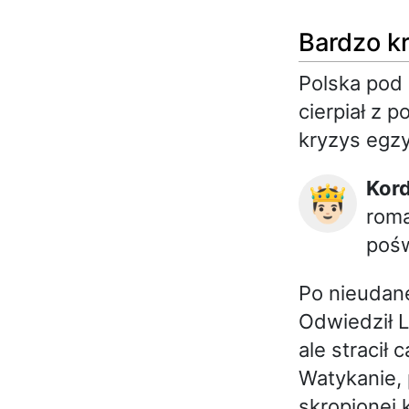
Bardzo kr
Polska pod 
cierpiał z 
kryzys egzy
Kor
🤴🏻
roma
pośw
Po nieudan
Odwiedził L
ale stracił
Watykanie, 
skropionej 