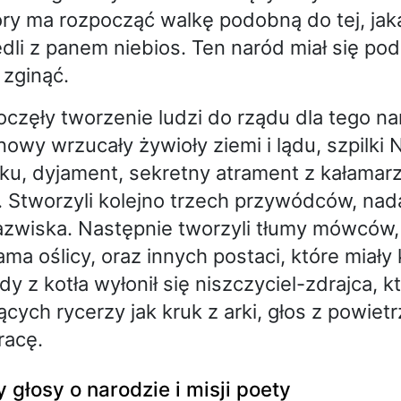
óry ma rozpocząć walkę podobną do tej, jak
dli z panem niebios. Ten naród miał się pod
 zginąć.
oczęły tworzenie ludzi do rządu dla tego n
ynowy wrzucały żywioły ziemi i lądu, szpilki
ku, dyjament, sekretny atrament z kałamar
. Stworzyli kolejno trzech przywódców, nad
azwiska. Następnie tworzyli tłumy mówców
ama oślicy, oraz innych postaci, które miały
y z kotła wyłonił się niszczyciel-zdrajca, kt
ących rycerzy jak kruk z arki, głos z powiet
racę.
y głosy o narodzie i misji poety