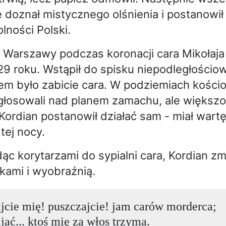
e doznał mistycznego olśnienia i postanowił
lności Polski.
 Warszawy podczas koronacji cara Mikołaja 
29 roku. Wstąpił do spisku niepodległościo
em było zabicie cara. W podziemiach kościo
głosowali nad planem zamachu, ale większo
Kordian postanowił działać sam - miał war
tej nocy.
ąc korytarzami do sypialni cara, Kordian zm
kami i wyobraźnią.
jcie mię! puszczajcie! jam carów morderca;
ijać... ktoś mię za włos trzyma.