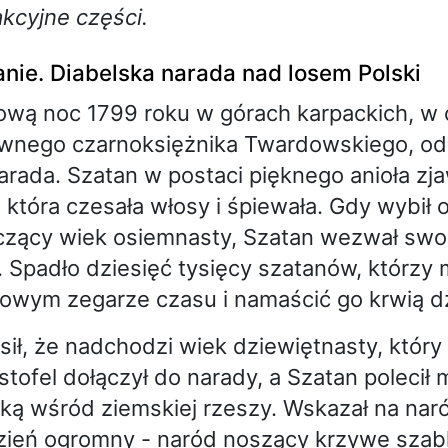
akcyjne części.
nie. Diabelska narada nad losem Polski
ową noc 1799 roku w górach karpackich, w 
awnego czarnoksiężnika Twardowskiego, od
arada. Szatan w postaci pięknego anioła zja
 która czesała włosy i śpiewała. Gdy wybił o
zący wiek osiemnasty, Szatan wezwał swo
 Spadło dziesięć tysięcy szatanów, którzy m
owym zegarze czasu i namaścić go krwią dz
sił, że nadchodzi wiek dziewiętnasty, który
istofel dołączył do narady, a Szatan polecił
zką wśród ziemskiej rzeszy. Wskazał na nar
dzień ogromny - naród noszący krzywe szabl