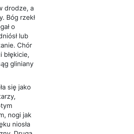
w drodze, a
y. Bóg rzekł
gał o
niósł lub
anie. Chór
 błękicie,
ąg gliniany
a się jako
tarzy,
otym
m, nogi jak
ęku niosła
czny. Druga