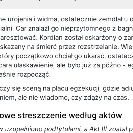
e urojenia i widma, ostatecznie zemdlał u 
pialni. Car znalazł go nieprzytomnego z ba
ł aresztować. Kordian został oskarżony o z
i skazany na śmierć przez rozstrzelanie. Wie
który początkowo chciał go ukarać, ostatec
cara ułaskawienie, ale było już za późno - 
łaśnie rozpocząć.
zy się sceną na placu egzekucji, gdzie adi
niem, ale nie wiadomo, czy zdąży na czas.
owe streszczenie według aktów
w uzupełniono podtytułami, a Akt III został 