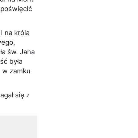
 poświęcić
I na króla
wego,
ła św. Jana
ść była
tę w zamku
agał się z