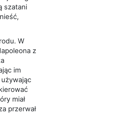
ą szatani
nieść,
arodu. W
 Napoleona z
za
ając im
, używając
 kierować
óry miał
rza przerwał