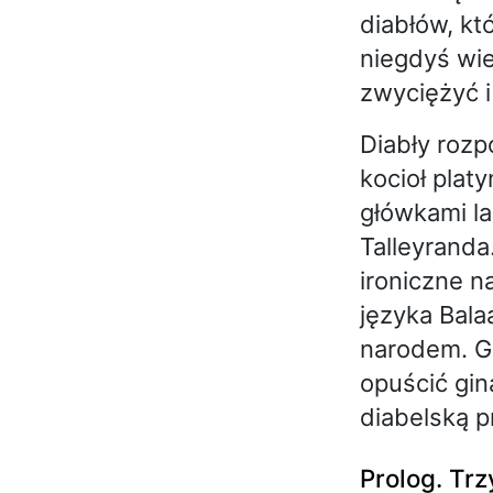
diabłów, kt
niegdyś wie
zwyciężyć i
Diabły rozp
kocioł plat
główkami la
Talleyranda
ironiczne n
języka Bala
narodem. Gd
opuścić gin
diabelską p
Prolog. Trz