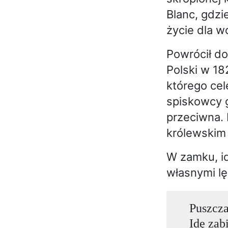
Blanc, gdzi
życie dla wo
Powrócił do
Polski w 18
którego cel
spiskowcy 
przeciwna. 
królewskim 
W zamku, id
własnymi lę
Puszcza
Idę zab