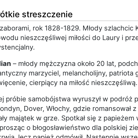
ótkie streszczenie
zaborami, rok 1828-1829. Młody szlachcic 
powodu nieszczęśliwej miłości do Laury i pr
stencjalny.
dian
– młody mężczyzna około 20 lat, podch
ntyczny marzyciel, melancholijny, patriota
ięcenie, cierpiący na miłość nieszczęśliwą.
ej próbie samobójstwa wyruszył w podróż p
ondyn, Dover, Włochy, gdzie romansował z 
 cały majątek w grze. Spotkał się z papieżem
prosząc o błogosławieństwo dla polskiej zi
krwią, lecz papież odmówił. Następnie wsz