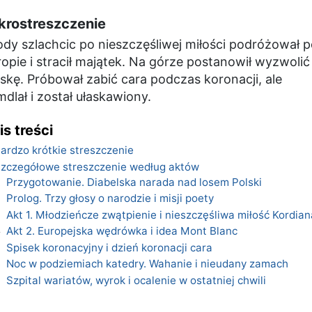
krostreszczenie
ody szlachcic po nieszczęśliwej miłości podróżował 
opie i stracił majątek. Na górze postanowił wyzwolić
skę. Próbował zabić cara podczas koronacji, ale
dlał i został ułaskawiony.
is treści
ardzo krótkie streszczenie
zczegółowe streszczenie według aktów
Przygotowanie. Diabelska narada nad losem Polski
1
Prolog. Trzy głosy o narodzie i misji poety
2
Akt 1. Młodzieńcze zwątpienie i nieszczęśliwa miłość Kordian
3
Akt 2. Europejska wędrówka i idea Mont Blanc
4
Spisek koronacyjny i dzień koronacji cara
5
Noc w podziemiach katedry. Wahanie i nieudany zamach
6
Szpital wariatów, wyrok i ocalenie w ostatniej chwili
7