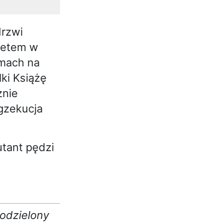
drzwi
gnetem w
amach na
lki Książę
znie
egzekucja
utant pędzi
podzielony