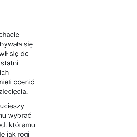
chacie
bywała się
wił się do
statni
ich
ieli ocenić
iecięcia.
 ucieszy
 mu wybrać
ód, któremu
e jak rogi