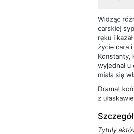
Widząc różn
carskiej sy
ręku i kaza
życie cara 
Konstanty, 
wyjednał u 
miała się w
Dramat końc
z ułaskawie
Szczegół
Tytuły aktó