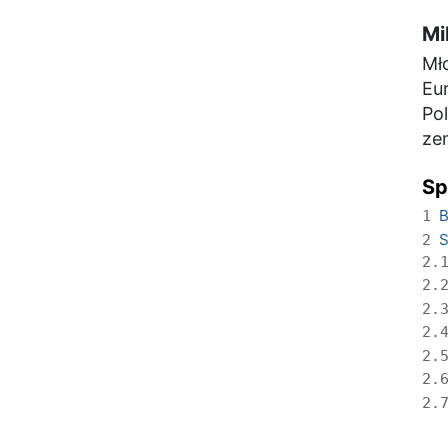
Mi
Mł
Eur
Pol
zem
Sp
B
1
S
2
2.
2.
2.
2.
2.
2.
2.