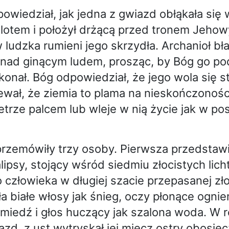
powiedział, jak jedna z gwiazd obłąkała się 
ł lotem i położył drżącą przed tronem Jehow
 ludzka rumieni jego skrzydła. Archanioł bła
nad ginącym ludem, prosząc, by Bóg go pod
nał. Bóg odpowiedział, że jego wola się st
ewał, że ziemia to plama na nieskończoności
etrze palcem lub wleje w nią życie jak w pos
rzemówiły trzy osoby. Pierwsza przedstawił
ipsy, stojący wśród siedmiu złocistych lich
człowieka w długiej szacie przepasanej zł
a białe włosy jak śnieg, oczy płonące ognie
miedź i głos huczący jak szalona woda. W r
zd, z ust wytryskał jej miecz ostry obosie