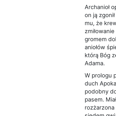
Archanioł o
on ją zgoni
mu, że krew
zmiłowanie 
gromem doko
aniołów śpi
którą Bóg z
Adama.
W prologu p
duch Apokal
podobny do 
pasem. Miał
rozżarzona 
siedem gwia