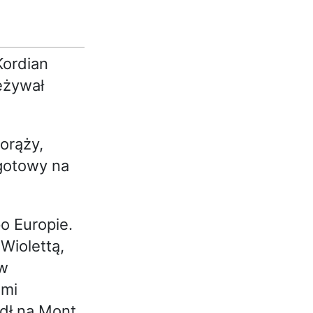
Kordian
zeżywał
orąży,
 gotowy na
o Europie.
Wiolettą,
 w
emi
edł na Mont