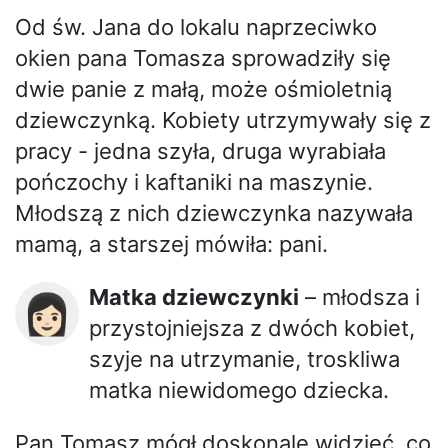
Od św. Jana do lokalu naprzeciwko
okien pana Tomasza sprowadziły się
dwie panie z małą, może ośmioletnią
dziewczynką. Kobiety utrzymywały się z
pracy - jedna szyła, druga wyrabiała
pończochy i kaftaniki na maszynie.
Młodszą z nich dziewczynka nazywała
mamą, a starszej mówiła: pani.
Matka dziewczynki
– młodsza i
👩🏻
przystojniejsza z dwóch kobiet,
szyje na utrzymanie, troskliwa
matka niewidomego dziecka.
Pan Tomasz mógł doskonale widzieć, co