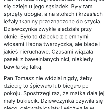
się dzieje u jego sąsiadek. Były tam
sprzęty ubogie, a na stołach i krzesłach
leżały tkaniny przeznaczone do szycia.
Dziewczynka zwykle siedziała przy
oknie. Było to dziecko z ciemnymi
włosami i ładną twarzyczką, ale blade i
jakieś nieruchawe. Czasami wiązała
pasek z bawełnianych nici, niekiedy
bawiła się lalką.
Pan Tomasz nie widział nigdy, żeby
dziecię to śpiewało lub biegało po
pokoju. Spostrzegł raz, że matka dała jej
mały bukiecik. Dziewczynka ożywiła się
nieco, całowała kwiaty i włożyła je w