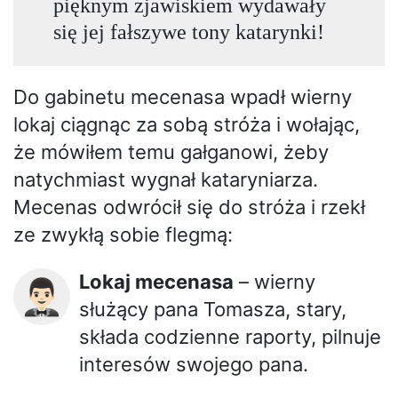
pięknym zjawiskiem wydawały
się jej fałszywe tony katarynki!
Do gabinetu mecenasa wpadł wierny
lokaj ciągnąc za sobą stróża i wołając,
że mówiłem temu gałganowi, żeby
natychmiast wygnał kataryniarza.
Mecenas odwrócił się do stróża i rzekł
ze zwykłą sobie flegmą:
Lokaj mecenasa
– wierny
🤵🏻‍♂️
służący pana Tomasza, stary,
składa codzienne raporty, pilnuje
interesów swojego pana.