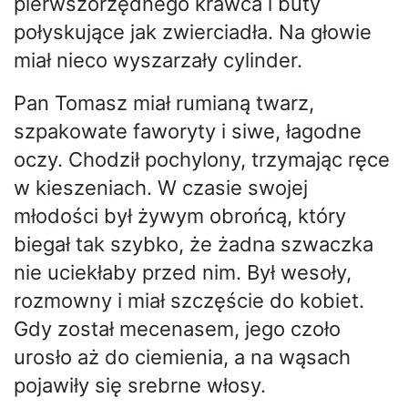
pierwszorzędnego krawca i buty
połyskujące jak zwierciadła. Na głowie
miał nieco wyszarzały cylinder.
Pan Tomasz miał rumianą twarz,
szpakowate faworyty i siwe, łagodne
oczy. Chodził pochylony, trzymając ręce
w kieszeniach. W czasie swojej
młodości był żywym obrońcą, który
biegał tak szybko, że żadna szwaczka
nie uciekłaby przed nim. Był wesoły,
rozmowny i miał szczęście do kobiet.
Gdy został mecenasem, jego czoło
urosło aż do ciemienia, a na wąsach
pojawiły się srebrne włosy.