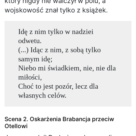
który nigdy nie walczył w polu, a
wojskowość znał tylko z książek.
Idę z nim tylko w nadziei
odwetu.
(...) Idąc z nim, z sobą tylko
samym idę;
Niebo mi świadkiem, nie, nie dla
miłości,
Choć to jest pozór, lecz dla
własnych celów.
Scena 2. Oskarżenia Brabancja przeciw
Otellowi