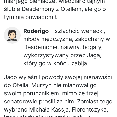
miał jego pieniądze, wiedział o tajnym
ślubie Desdemony z Otellem, ale go o
tym nie powiadomił.
Roderigo
– szlachcic wenecki,
🤵🏻
młody mężczyzna, zakochany w
Desdemonie, naiwny, bogaty,
wykorzystywany przez Jaga,
który go w końcu zabija.
Jago wyjaśnił powody swojej nienawiści
do Otella. Murzyn nie mianował go
swoim porucznikiem, mimo że trzej
senatorowie prosili za nim. Zamiast tego
wybrano Michała Kassja, Florentczyka,