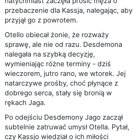
natychmiast zaczęła prosić męża o
przebaczenie dla Kassja, nalegając, aby
przyjął go z powrotem.
Otello obiecał żonie, że rozważy
sprawę, ale nie od razu. Desdemona
nalegała na szybką decyzję,
wymieniając różne terminy - dziś
wieczorem, jutro rano, we wtorek. Jej
natarczywe prośby, choć płynące z
dobrego serca, stały się bronią w
rękach Jaga.
Po odejściu Desdemony Jago zaczął
subtelnie zatruwać umysł Otella. Pytał,
czy Kassjo wiedział o ich miłości