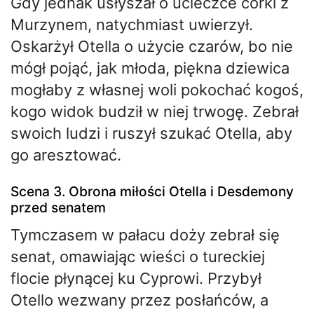
Gdy jednak usłyszał o ucieczce córki z
Murzynem, natychmiast uwierzył.
Oskarżył Otella o użycie czarów, bo nie
mógł pojąć, jak młoda, piękna dziewica
mogłaby z własnej woli pokochać kogoś,
kogo widok budził w niej trwogę. Zebrał
swoich ludzi i ruszył szukać Otella, aby
go aresztować.
Scena 3. Obrona miłości Otella i Desdemony
przed senatem
Tymczasem w pałacu doży zebrał się
senat, omawiając wieści o tureckiej
flocie płynącej ku Cyprowi. Przybył
Otello wezwany przez posłańców, a