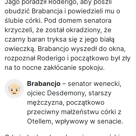
Jago poradził Roderigo, aby poszli
obudzić Brabancja i powiedzieli mu o
ślubie córki. Pod domem senatora
krzyczeli, że został okradziony, że
czarny baran tryksa się z jego białą
owieczką. Brabancjo wyszedł do okna,
rozpoznał Roderigo i początkowo był zły
na to nocne zakłócanie spokoju.
Brabancjo
– senator wenecki,
👴🏻
ojciec Desdemony, starszy
mężczyzna, początkowo
przeciwny małżeństwu córki z
Otellem, wpływowy w senacie.