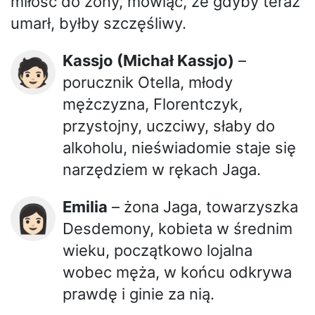
miłość do żony, mówiąc, że gdyby teraz
umarł, byłby szczęśliwy.
Kassjo (Michał Kassjo)
–
🧑🏻
porucznik Otella, młody
mężczyzna, Florentczyk,
przystojny, uczciwy, słaby do
alkoholu, nieświadomie staje się
narzędziem w rękach Jaga.
Emilia
– żona Jaga, towarzyszka
👩🏻
Desdemony, kobieta w średnim
wieku, początkowo lojalna
wobec męża, w końcu odkrywa
prawdę i ginie za nią.