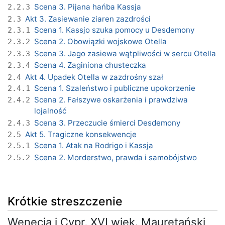
Scena 3. Pijana hańba Kassja
2.2.3
Akt 3. Zasiewanie ziaren zazdrości
2.3
Scena 1. Kassjo szuka pomocy u Desdemony
2.3.1
Scena 2. Obowiązki wojskowe Otella
2.3.2
Scena 3. Jago zasiewa wątpliwości w sercu Otella
2.3.3
Scena 4. Zaginiona chusteczka
2.3.4
Akt 4. Upadek Otella w zazdrośny szał
2.4
Scena 1. Szaleństwo i publiczne upokorzenie
2.4.1
Scena 2. Fałszywe oskarżenia i prawdziwa
2.4.2
lojalność
Scena 3. Przeczucie śmierci Desdemony
2.4.3
Akt 5. Tragiczne konsekwencje
2.5
Scena 1. Atak na Rodrigo i Kassja
2.5.1
Scena 2. Morderstwo, prawda i samobójstwo
2.5.2
Krótkie streszczenie
Wenecja i Cypr, XVI wiek. Mauretański