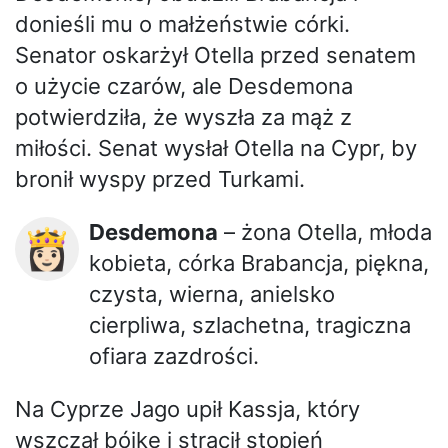
donieśli mu o małżeństwie córki.
Senator oskarżył Otella przed senatem
o użycie czarów, ale Desdemona
potwierdziła, że wyszła za mąż z
miłości. Senat wysłał Otella na Cypr, by
bronił wyspy przed Turkami.
Desdemona
– żona Otella, młoda
👸🏻
kobieta, córka Brabancja, piękna,
czysta, wierna, anielsko
cierpliwa, szlachetna, tragiczna
ofiara zazdrości.
Na Cyprze Jago upił Kassja, który
wszczął bójkę i stracił stopień