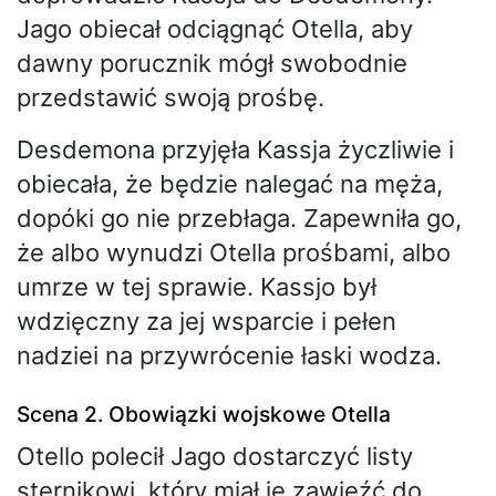
Jago obiecał odciągnąć Otella, aby
dawny porucznik mógł swobodnie
przedstawić swoją prośbę.
Desdemona przyjęła Kassja życzliwie i
obiecała, że będzie nalegać na męża,
dopóki go nie przebłaga. Zapewniła go,
że albo wynudzi Otella prośbami, albo
umrze w tej sprawie. Kassjo był
wdzięczny za jej wsparcie i pełen
nadziei na przywrócenie łaski wodza.
Scena 2. Obowiązki wojskowe Otella
Otello polecił Jago dostarczyć listy
sternikowi, który miał je zawieźć do