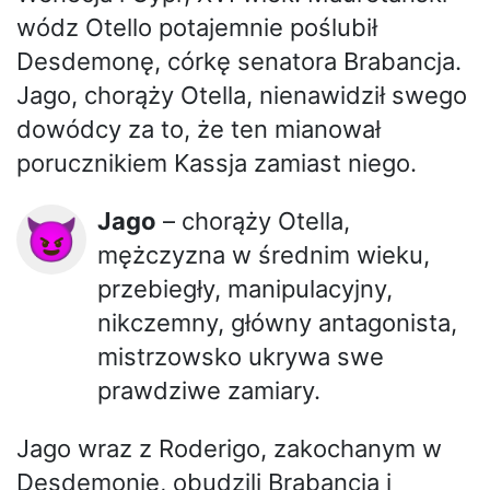
wódz Otello potajemnie poślubił
Desdemonę, córkę senatora Brabancja.
Jago, chorąży Otella, nienawidził swego
dowódcy za to, że ten mianował
porucznikiem Kassja zamiast niego.
Jago
– chorąży Otella,
😈
mężczyzna w średnim wieku,
przebiegły, manipulacyjny,
nikczemny, główny antagonista,
mistrzowsko ukrywa swe
prawdziwe zamiary.
Jago wraz z Roderigo, zakochanym w
Desdemonie, obudzili Brabancja i