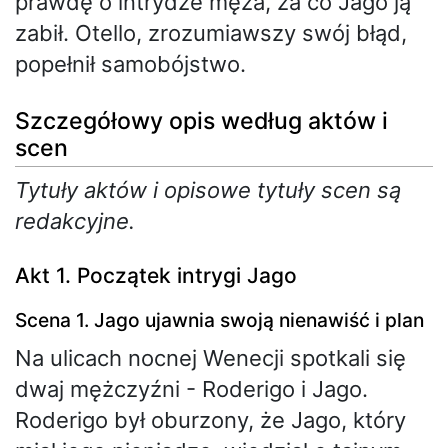
prawdę o intrydze męża, za co Jago ją
zabił. Otello, zrozumiawszy swój błąd,
popełnił samobójstwo.
Szczegółowy opis według aktów i
scen
Tytuły aktów i opisowe tytuły scen są
redakcyjne.
Akt 1. Początek intrygi Jago
Scena 1. Jago ujawnia swoją nienawiść i plan
Na ulicach nocnej Wenecji spotkali się
dwaj mężczyźni - Roderigo i Jago.
Roderigo był oburzony, że Jago, który