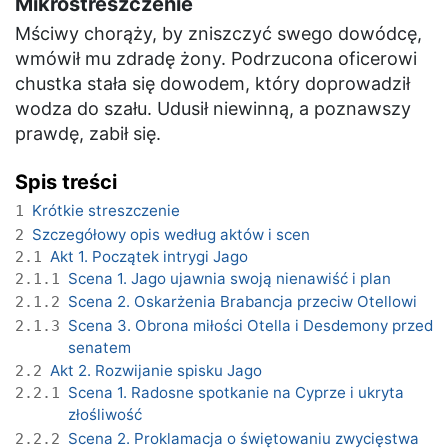
Mikrostreszczenie
Mściwy chorąży, by zniszczyć swego dowódcę,
wmówił mu zdradę żony. Podrzucona oficerowi
chustka stała się dowodem, który doprowadził
wodza do szału. Udusił niewinną, a poznawszy
prawdę, zabił się.
Spis treści
Krótkie streszczenie
1
Szczegółowy opis według aktów i scen
2
Akt 1. Początek intrygi Jago
2.1
Scena 1. Jago ujawnia swoją nienawiść i plan
2.1.1
Scena 2. Oskarżenia Brabancja przeciw Otellowi
2.1.2
Scena 3. Obrona miłości Otella i Desdemony przed
2.1.3
senatem
Akt 2. Rozwijanie spisku Jago
2.2
Scena 1. Radosne spotkanie na Cyprze i ukryta
2.2.1
złośliwość
Scena 2. Proklamacja o świętowaniu zwycięstwa
2.2.2